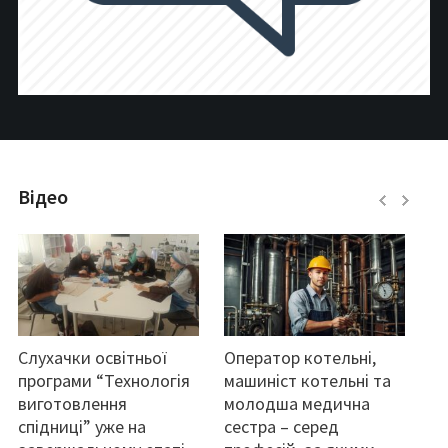
Відео
Слухачки освітньої
Оператор котельні,
П
програми “Технологія
машиніст котельні та
З
виготовлення
молодша медична
19
спідниці” уже на
сестра – серед