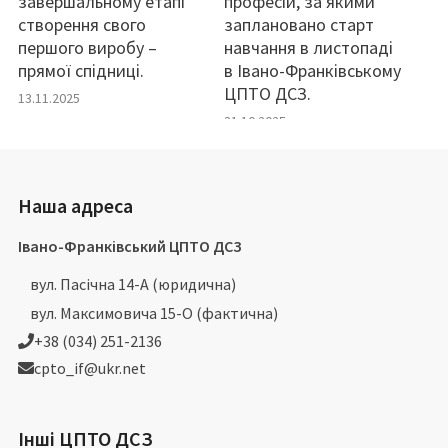
завершальному етапі
професій, за якими
створення свого
заплановано старт
першого виробу –
навчання в листопаді
прямої спідниці.
в Івано-Франківському
ЦПТО ДСЗ.
13.11.2025
31.10.2025
Наша адреса
Івано-Франківський ЦПТО ДСЗ
вул. Пасічна 14-А (юридична)
вул. Максимовича 15-О (фактична)
+38 (034) 251-2136
cpto_if@ukr.net
Інші ЦПТО ДСЗ